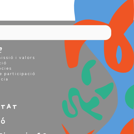
?
issió i valors
ció
òcies
e participació
ncia
m
itat
ió