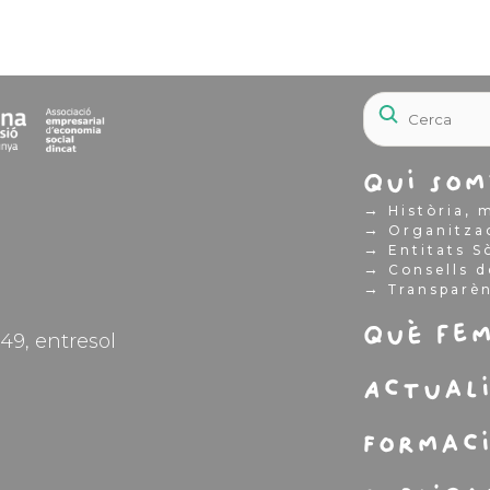
Qui som
→
Història, m
→
Organitza
→
Entitats S
→
Consells d
→
Transparè
Què fe
49, entresol
Actual
Formac