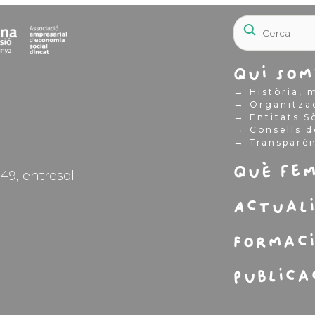
Qui som
→
Història, m
→
Organitza
→
Entitats S
→
Consells d
→
Transparè
Què fe
49, entresol
Actual
Formac
Publica