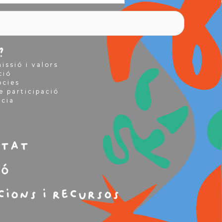
?
issió i valors
ció
òcies
e participació
ncia
m
itat
ió
cions i recursos