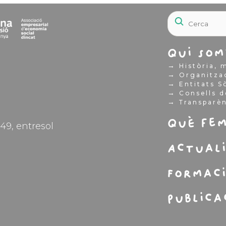
Qui som
→
Història, m
→
Organitza
→
Entitats S
→
Consells d
→
Transparè
Què fe
49, entresol
Actual
Formac
Publica