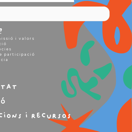
?
issió i valors
ció
òcies
e participació
ncia
m
itat
ió
cions i recursos