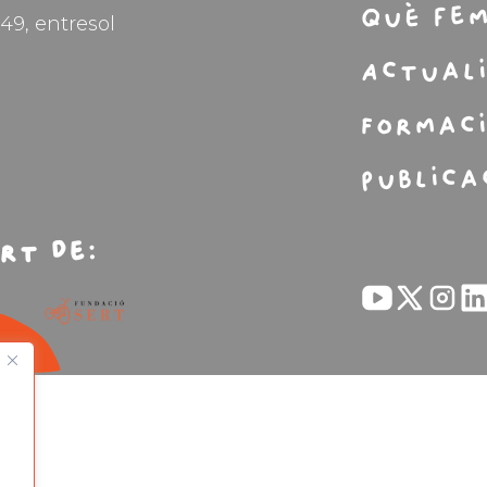
Què fe
49, entresol
Actual
Formac
Publica
rt de: