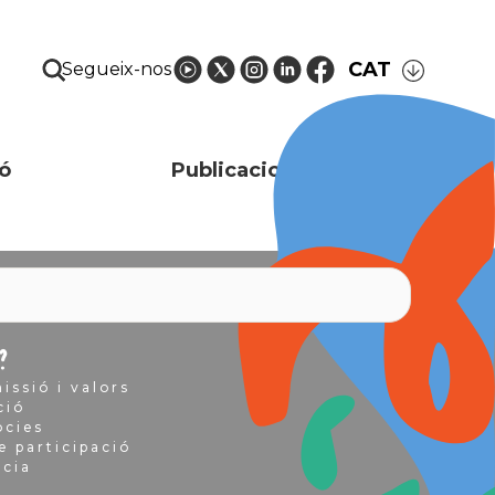
CAT
Segueix-nos
ó
Publicacions i recursos
?
issió i valors
ció
òcies
e participació
ncia