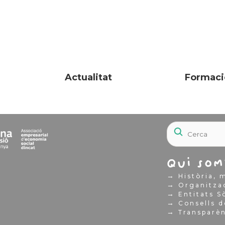
Actualitat
Formaci
Qui som
→
Història, m
→
Organitza
→
Entitats S
→
Consells d
→
Transparè