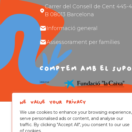
Carrer del Consell de Cent 445-4
B 08013 Barcelona
Informació general
Assessorament per famílies
Comptem amb el supo
We value your privacy
We use cookies to enhance your browsing experience,
serve personalised ads or content, and analyse our
traffic. By clicking "Accept All", you consent to our use
of cookies.