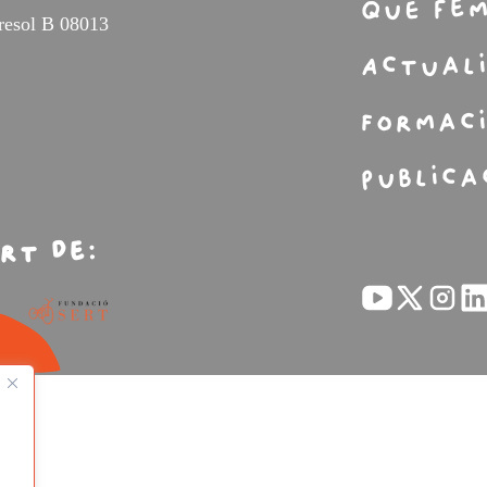
Què fe
tresol B 08013
Actual
Formac
Publica
rt de: