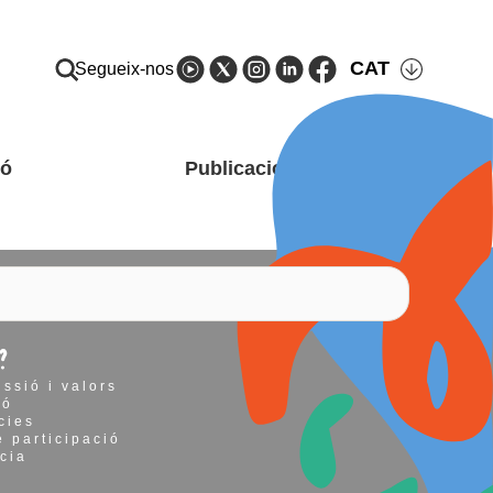
CAT
Segueix-nos
ió
Publicacions i recursos
?
issió i valors
ió
cies
 participació
cia