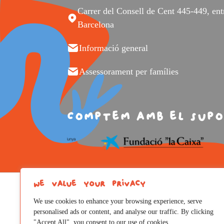
Carrer del Consell de Cent 445-449, en
Barcelona
Informació general
Assessorament per famílies
Comptem amb el supo
We value your privacy
We use cookies to enhance your browsing experience, serve
personalised ads or content, and analyse our traffic. By clicking
"Accept All", you consent to our use of cookies.