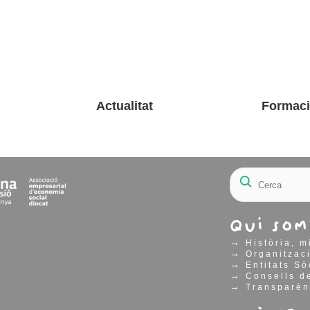
Actualitat
Formac
Qui som
→
Història, m
→
Organitzac
→
Entitats Sò
→
Consells de
→
Transparèn