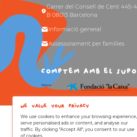
Carrer del Consell de Cent 445-4
B 08013 Barcelona
Informació general
Assessorament per famílies
Comptem amb el supo
We value your privacy
We use cookies to enhance your browsing experience,
serve personalised ads or content, and analyse our
traffic. By clicking "Accept All", you consent to our use
of cookies.