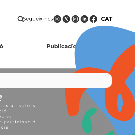
CAT
Segueix-nos
ó
Publicacions i recursos
?
issió i valors
ció
òcies
e participació
ncia