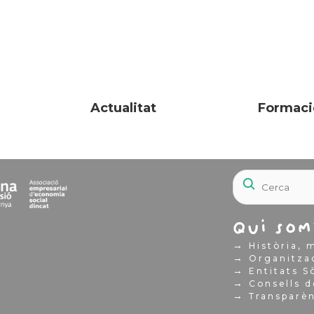
Actualitat
Formaci
Qui som
→
Història, m
→
Organitza
→
Entitats S
→
Consells d
→
Transparè