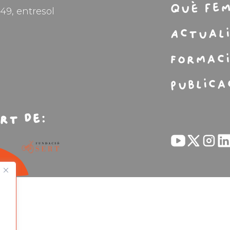
Què fe
49, entresol
Actual
Formac
Publica
rt de: