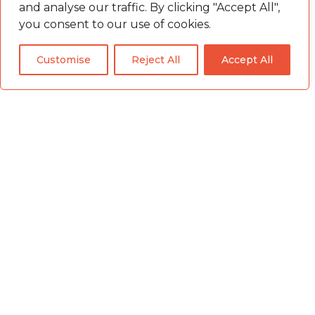
and analyse our traffic. By clicking "Accept All",
Barcelona (El Barcelonès)
you consent to our use of cookies.
Customise
Reject All
Accept All
AMPA ESCOLA ESCLAT
Visita la web
Barcelona (El Barcelonès)
AMPA LEXIA
Visita la web
Barcelona (El Barcelonès)