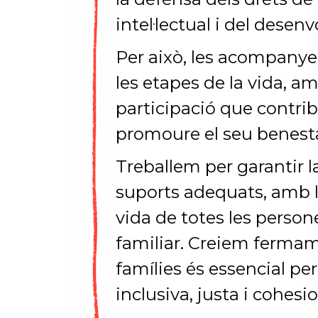
intel·lectual i del dese
Per això, les acompanye
les etapes de la vida, am
participació que contribu
promoure el seu benesta
Treballem per garantir la 
suports adequats, amb l’
vida de totes les person
familiar. Creiem fermam
famílies és essencial pe
inclusiva, justa i cohesi