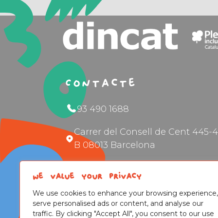
Contacte
93 490 1688
Carrer del Consell de Cent 445-4
B 08013 Barcelona
Informació general
We value your privacy
Assessorament per famílies
We use cookies to enhance your browsing experience,
serve personalised ads or content, and analyse our
traffic. By clicking "Accept All", you consent to our use