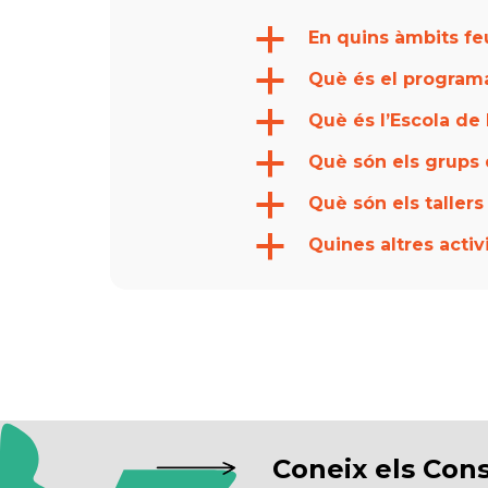
a
En quins àmbits fe
a
Què és el progra
a
Què és l’Escola de
a
Què són els grups 
a
Què són els taller
a
Quines altres acti
Coneix els Cons