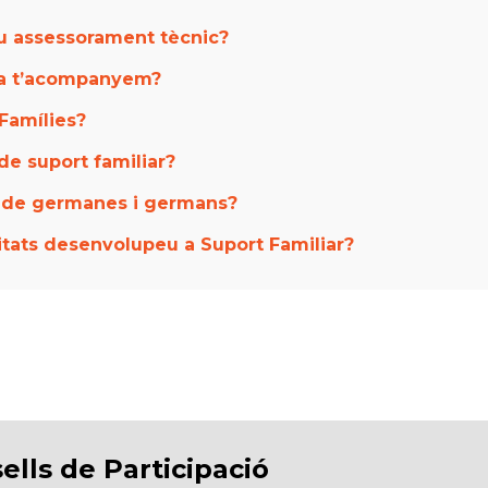
u assessorament tècnic?
ma t’acompanyem?
 Famílies?
de suport familiar?
s de germanes i germans?
vitats desenvolupeu a Suport Familiar?
ells de Participació