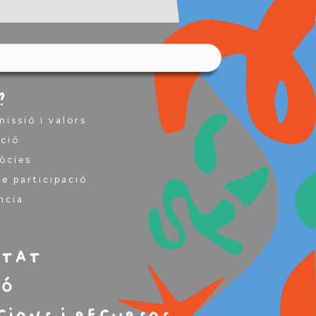
?
missió i valors
ció
Sòcies
e participació
ncia
m
itat
ió