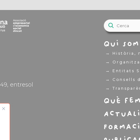
Qui som
→
Història, 
→
Organitza
→
Entitats 
→
Consells d
49, entresol
→
Transparè
Què fe
Actual
Formac