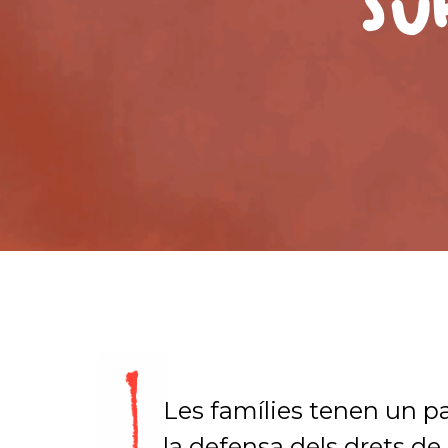
Su
Les famílies tenen un p
la defensa dels drets d