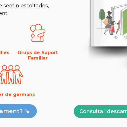
e sentin escoltades,
ent.
lies
Grups de Suport
Familiar
ler de germans
rament?
Consulta i descarr