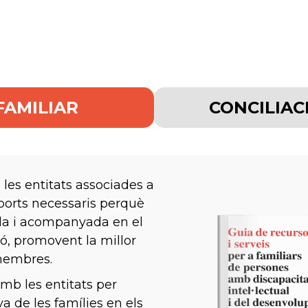
FAMILIAR
CONCILIAC
 les entitats associades a
uports necessaris perquè
ada i acompanyada en el
ó, promovent la millor
 membres.
mb les entitats per
iva de les famílies en els