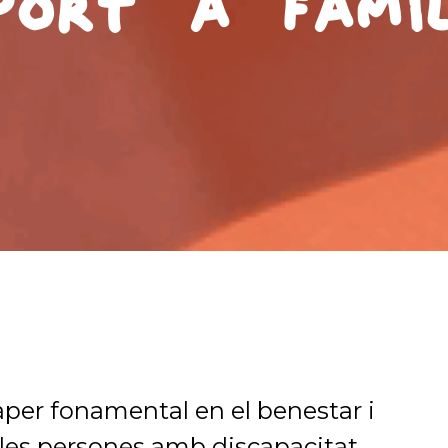
port a Famíl
aper fonamental en el benestar i
e les persones amb discapacitat