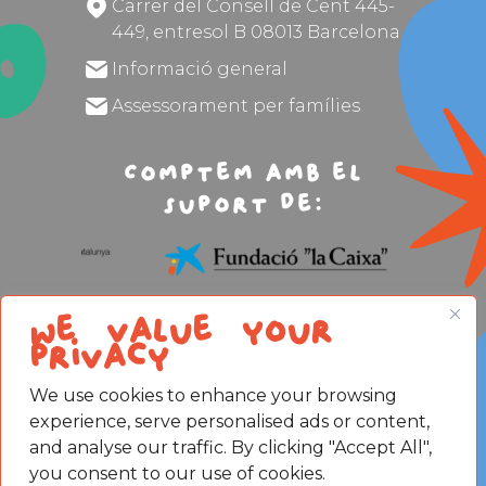
Carrer del Consell de Cent 445-
449, entresol B 08013 Barcelona
Informació general
Assessorament per famílies
Comptem amb el
suport de:
We value your
privacy
We use cookies to enhance your browsing
Avís legal
experience, serve personalised ads or content,
Política de privacitat
Política de Cookies
and analyse our traffic. By clicking "Accept All",
you consent to our use of cookies.