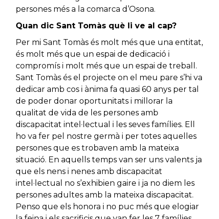
persones més a la comarca d’Osona.
Quan dic Sant Tomàs què li ve al cap?
Per mi Sant Tomàs és molt més que una entitat,
és molt més que un espai de dedicació i
compromís i molt més que un espai de treball.
Sant Tomàs és el projecte on el meu pare s’hi va
dedicar amb cos i ànima fa quasi 60 anys per tal
de poder donar oportunitats i millorar la
qualitat de vida de les persones amb
discapacitat intel·lectual i les seves famílies. Ell
ho va fer pel nostre germà i per totes aquelles
persones que es trobaven amb la mateixa
situació. En aquells temps van ser uns valents ja
que els nens i nenes amb discapacitat
intel·lectual no s’exhibien gaire i ja no diem les
persones adultes amb la mateixa discapacitat.
Penso que els honora i no puc més que elogiar
la feina i els sacrificis que van fer les 7 famílies