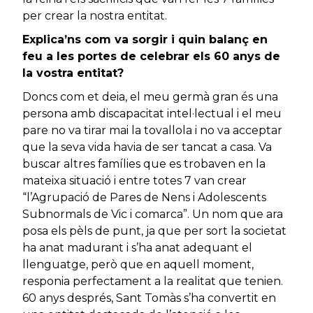
per crear la nostra entitat.
Explica’ns com va sorgir i quin balanç en
feu a les portes de celebrar els 60 anys de
la vostra entitat?
Doncs com et deia, el meu germà gran és una
persona amb discapacitat intel·lectual i el meu
pare no va tirar mai la tovallola i no va acceptar
que la seva vida havia de ser tancat a casa. Va
buscar altres famílies que es trobaven en la
mateixa situació i entre totes 7 van crear
“l’Agrupació de Pares de Nens i Adolescents
Subnormals de Vic i comarca”. Un nom que ara
posa els pèls de punt, ja que per sort la societat
ha anat madurant i s’ha anat adequant el
llenguatge, però que en aquell moment,
responia perfectament a la realitat que tenien.
60 anys després, Sant Tomàs s’ha convertit en