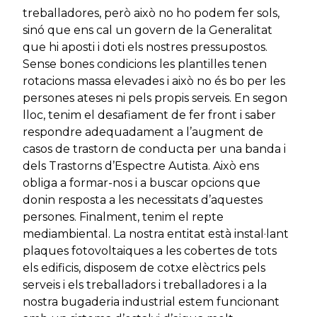
treballadores, però això no ho podem fer sols,
sinó que ens cal un govern de la Generalitat
que hi aposti i doti els nostres pressupostos.
Sense bones condicions les plantilles tenen
rotacions massa elevades i això no és bo per les
persones ateses ni pels propis serveis. En segon
lloc, tenim el desafiament de fer front i saber
respondre adequadament a l’augment de
casos de trastorn de conducta per una banda i
dels Trastorns d’Espectre Autista. Això ens
obliga a formar-nos i a buscar opcions que
donin resposta a les necessitats d’aquestes
persones. Finalment, tenim el repte
mediambiental. La nostra entitat està instal·lant
plaques fotovoltaiques a les cobertes de tots
els edificis, disposem de cotxe elèctrics pels
serveis i els treballadors i treballadores i a la
nostra bugaderia industrial estem funcionant