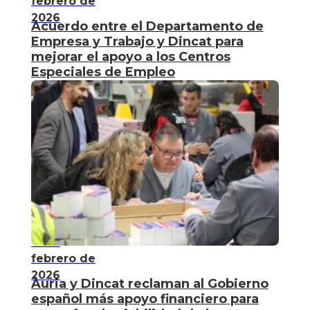
febrero de
2026
Acuerdo entre el Departamento de
Empresa y Trabajo y Dincat para
mejorar el apoyo a los Centros
Especiales de Empleo
11 de
febrero de
2026
Àuria y Dincat reclaman al Gobierno
español más apoyo financiero para