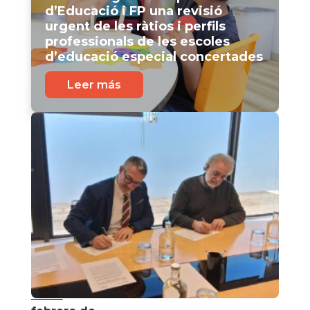
d’Educació i FP una revisió
urgent de les ràtios i perfils
professionals de les escoles
d’educació especial concertades
Leer más
17 de