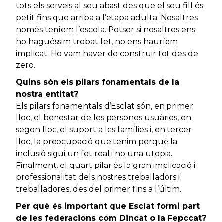
tots els serveis al seu abast des que el seu fill és
petit fins que arriba a l’etapa adulta. Nosaltres
només teníem l’escola. Potser si nosaltres ens
ho haguéssim trobat fet, no ens hauríem
implicat. Ho vam haver de construir tot des de
zero.
Quins són els pilars fonamentals de la
nostra entitat?
Els pilars fonamentals d’Esclat són, en primer
lloc, el benestar de les persones usuàries, en
segon lloc, el suport a les famílies i, en tercer
lloc, la preocupació que tenim perquè la
inclusió sigui un fet real i no una utopia.
Finalment, el quart pilar és la gran implicació i
professionalitat dels nostres treballadors i
treballadores, des del primer fins a l’últim.
Per què és important que Esclat formi part
de les federacions com Dincat o la Fepccat?