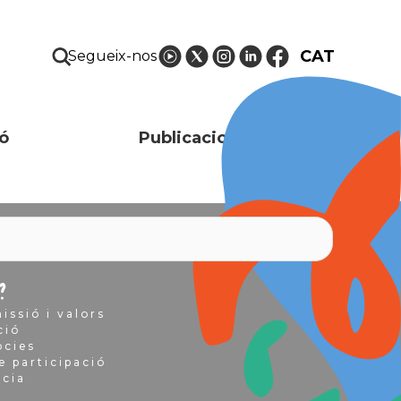
CAT
Segueix-nos
ó
Publicacions i recursos
?
issió i valors
ció
òcies
e participació
ncia