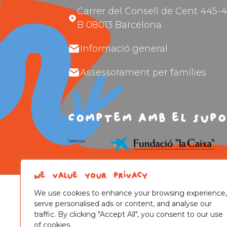
Carrer del Consell de Cent 445-4
B 08013 Barcelona
Informació general
Assessorament per famílies
Comptem amb el supo
We value your privacy
We use cookies to enhance your browsing experience,
serve personalised ads or content, and analyse our
traffic. By clicking "Accept All", you consent to our use
of cookies.