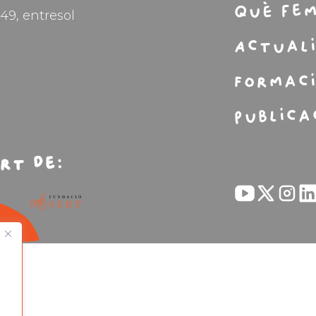
Què fe
49, entresol
Actual
Formac
Publica
rt de: