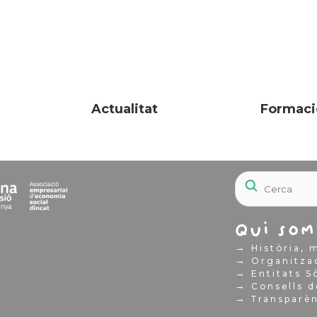
Actualitat
Formaci
Qui som
→
Història, m
→
Organitza
→
Entitats S
→
Consells d
→
Transparè