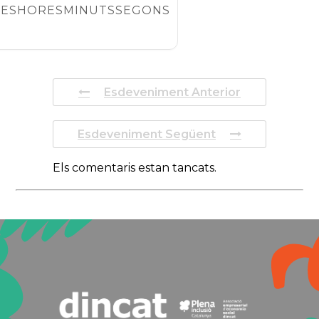
IES
HORES
MINUTS
SEGONS
Esdeveniment Anterior
Esdeveniment Següent
Els comentaris estan tancats.