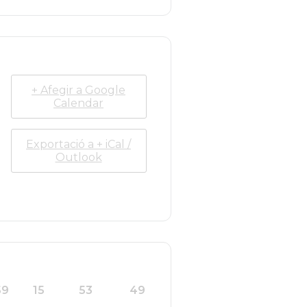
+ Afegir a Google
Calendar
Exportació a + iCal /
Outlook
59
15
53
49