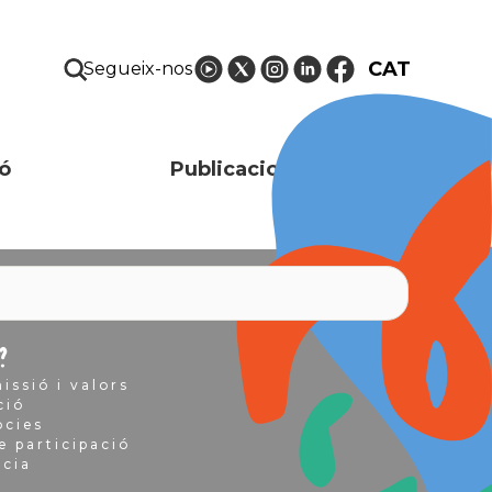
CAT
Segueix-nos
ó
Publicacions i recursos
?
issió i valors
ció
òcies
e participació
ncia