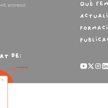
Què fe
49, entresol
Actual
Formac
Publica
rt de: