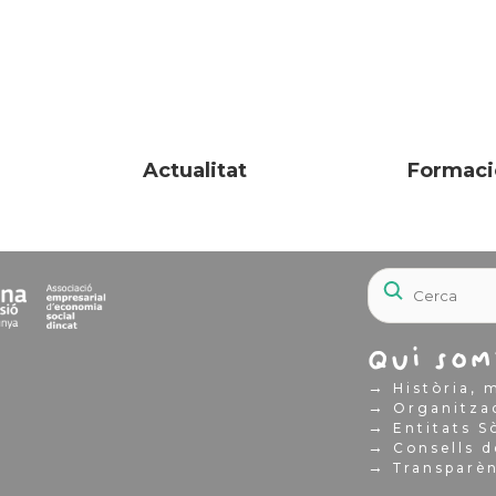
Actualitat
Formaci
Qui som
→
Història, m
→
Organitza
→
Entitats S
→
Consells d
→
Transparè