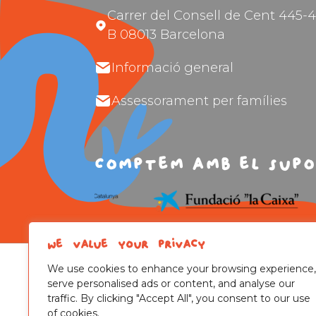
Carrer del Consell de Cent 445-4
B 08013 Barcelona
Informació general
Assessorament per famílies
Comptem amb el supo
We value your privacy
We use cookies to enhance your browsing experience,
serve personalised ads or content, and analyse our
traffic. By clicking "Accept All", you consent to our use
of cookies.