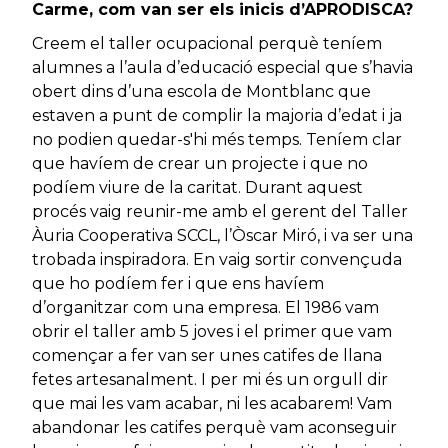
Carme, com van ser els inicis d’APRODISCA?
Creem el taller ocupacional perquè teníem
alumnes a l’aula d’educació especial que s’havia
obert dins d’una escola de Montblanc que
estaven a punt de complir la majoria d’edat i ja
no podien quedar-s'hi més temps. Teníem clar
que havíem de crear un projecte i que no
podíem viure de la caritat. Durant aquest
procés vaig reunir-me amb el gerent del Taller
Àuria Cooperativa SCCL, l’Òscar Miró, i va ser una
trobada inspiradora. En vaig sortir convençuda
que ho podíem fer i que ens havíem
d’organitzar com una empresa. El 1986 vam
obrir el taller amb 5 joves i el primer que vam
començar a fer van ser unes catifes de llana
fetes artesanalment. I per mi és un orgull dir
que mai les vam acabar, ni les acabarem! Vam
abandonar les catifes perquè vam aconseguir