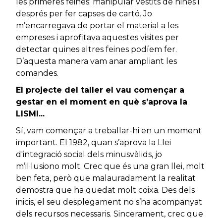
les primeres feines: manipular vestits de nines i
després per fer capses de cartó. Jo
m’encarregava de portar el material a les
empreses i aprofitava aquestes visites per
detectar quines altres feines podíem fer.
D’aquesta manera vam anar ampliant les
comandes.
El projecte del taller el vau començar a
gestar en el moment en què s’aprova la
LISMI...
Sí, vam començar a treballar-hi en un moment
important. El 1982, quan s’aprova la Llei
d'integració social dels minusvàlids, jo
m’il·lusiono molt. Crec que és una gran llei, molt
ben feta, però que malauradament la realitat
demostra que ha quedat molt coixa. Des dels
inicis, el seu desplegament no s’ha acompanyat
dels recursos necessaris. Sincerament, crec que