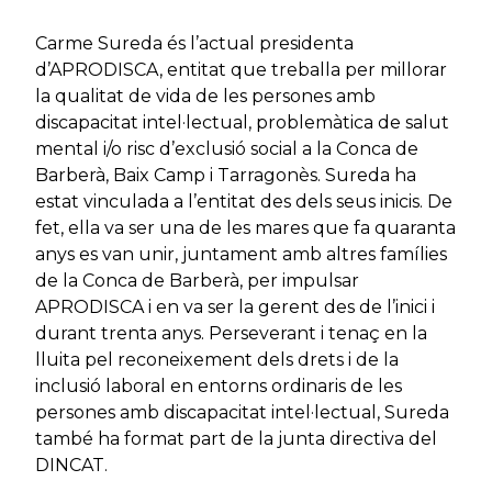
Carme Sureda és l’actual presidenta
d’APRODISCA, entitat que treballa per millorar
la qualitat de vida de les persones amb
discapacitat intel·lectual, problemàtica de salut
mental i/o risc d’exclusió social a la Conca de
Barberà, Baix Camp i Tarragonès. Sureda ha
estat vinculada a l’entitat des dels seus inicis. De
fet, ella va ser una de les mares que fa quaranta
anys es van unir, juntament amb altres famílies
de la Conca de Barberà, per impulsar
APRODISCA i en va ser la gerent des de l’inici i
durant trenta anys. Perseverant i tenaç en la
lluita pel reconeixement dels drets i de la
inclusió laboral en entorns ordinaris de les
persones amb discapacitat intel·lectual, Sureda
també ha format part de la junta directiva del
DINCAT.