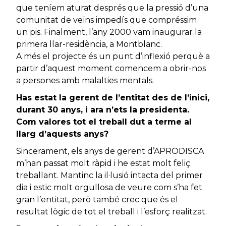
que teníem aturat després que la pressió d’una
comunitat de veïns impedís que compréssim
un pis. Finalment, l’any 2000 vam inaugurar la
primera llar-residència, a Montblanc.
A més el projecte és un punt d’inflexió perquè a
partir d’aquest moment comencem a obrir-nos
a persones amb malalties mentals.
Has estat la gerent de l’entitat des de l’inici,
durant 30 anys, i ara n’ets la presidenta.
Com valores tot el treball dut a terme al
llarg d’aquests anys?
Sincerament, els anys de gerent d’APRODISCA
m’han passat molt ràpid i he estat molt feliç
treballant. Mantinc la il·lusió intacta del primer
dia i estic molt orgullosa de veure com s’ha fet
gran l’entitat, però també crec que és el
resultat lògic de tot el treball i l’esforç realitzat.