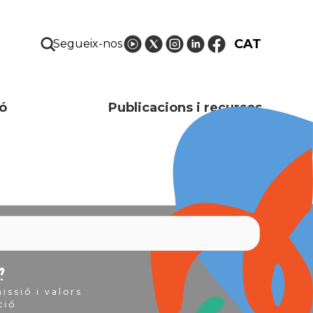
CAT
Segueix-nos
ó
Publicacions i recursos
?
issió i valors
ció