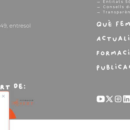
→
Entitats S
→
Consells d
→
Transparè
Què fe
49, entresol
Actual
Formac
Publica
rt de: