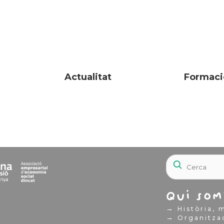
Actualitat
Formaci
Qui som
→
Història, m
→
Organitza