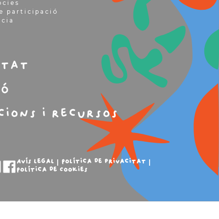
òcies
e participació
ncia
m
itat
ió
cions i recursos
Avís legal
Política de privacitat
Política de Cookies