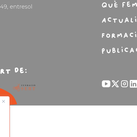
Què fe
49, entresol
Actual
Formac
Publica
rt de: