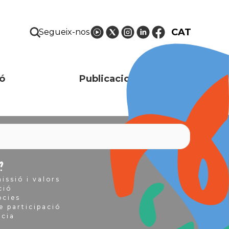
CAT
Segueix-nos
ó
Publicacions i recursos
?
issió i valors
ció
òcies
e participació
ncia