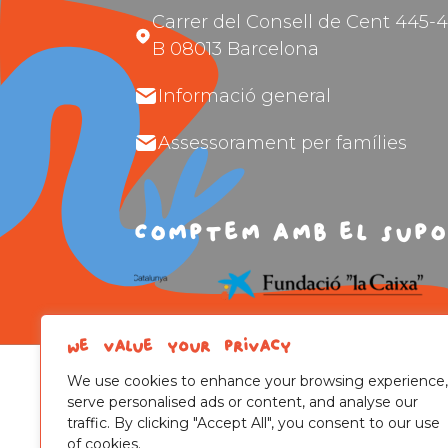
Carrer del Consell de Cent 445-4
B 08013 Barcelona
Informació general
Assessorament per famílies
Comptem amb el supo
We value your privacy
We use cookies to enhance your browsing experience,
serve personalised ads or content, and analyse our
traffic. By clicking "Accept All", you consent to our use
of cookies.