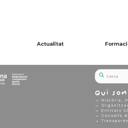
Actualitat
Formaci
Qui som
→
Història, m
→
Organitza
→
Entitats S
→
Consells d
→
Transparè