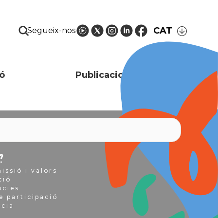
CAT
Segueix-nos
ó
Publicacions i recursos
?
issió i valors
ció
òcies
e participació
ncia