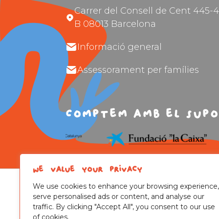
Carrer del Consell de Cent 445-4
B 08013 Barcelona
Informació general
Assessorament per famílies
Comptem amb el supo
We value your privacy
We use cookies to enhance your browsing experience,
serve personalised ads or content, and analyse our
traffic. By clicking "Accept All", you consent to our use
of cookies.