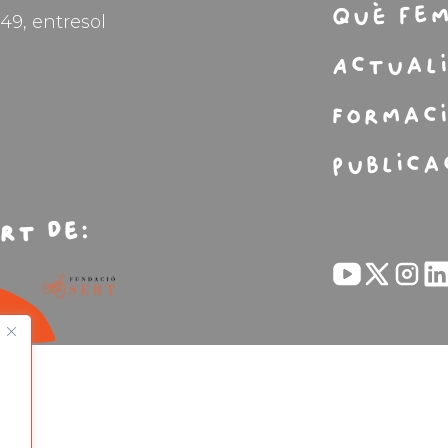
Què fe
49, entresol
Actual
Formac
Publica
rt de: