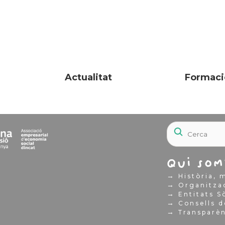
Actualitat
Formaci
Qui som
→
Història, m
→
Organitza
→
Entitats S
→
Consells d
→
Transparè