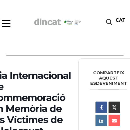
CAT
ia Internacional
COMPARTEIX
AQUEST
ESDEVENIMENT
e
ommemoració
n Memòria de
es Víctimes de