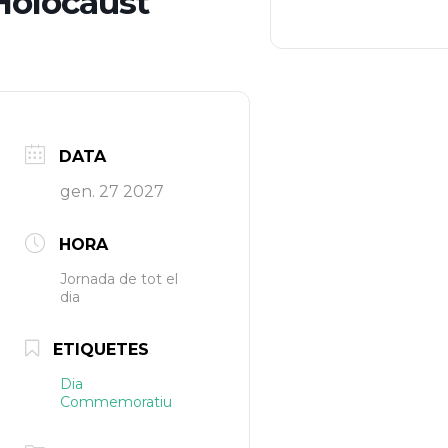
’Holocaust
DATA
gen. 27 2027
HORA
Jornada de tot el
dia
ETIQUETES
Dia
Commemoratiu