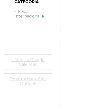
CATEGORIA
Festa
Internacional
+ Afegir a Google
Calendar
Exportació a + iCal /
Outlook