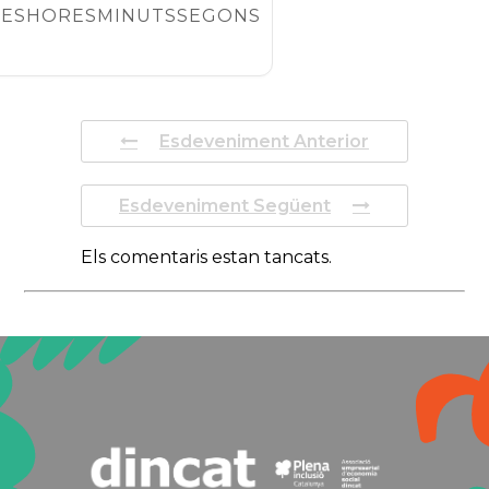
IES
HORES
MINUTS
SEGONS
Esdeveniment Anterior
Esdeveniment Següent
Els comentaris estan tancats.