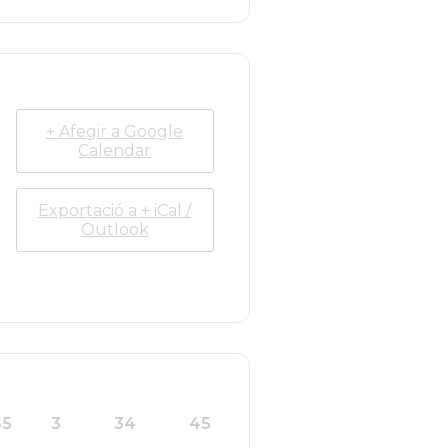
+ Afegir a Google
Calendar
Exportació a + iCal /
Outlook
55
3
34
45