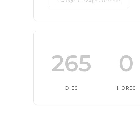
+ Afegir a Google Calendar
265
0
DIES
HORES