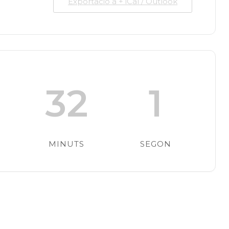
Exportació a + iCal / Outlook
32
1
MINUTS
SEGON