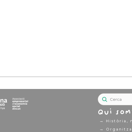
Qui som
→
Història, 
→
Organitza