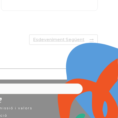
Esdeveniment Següent
?
missió i valors
ció