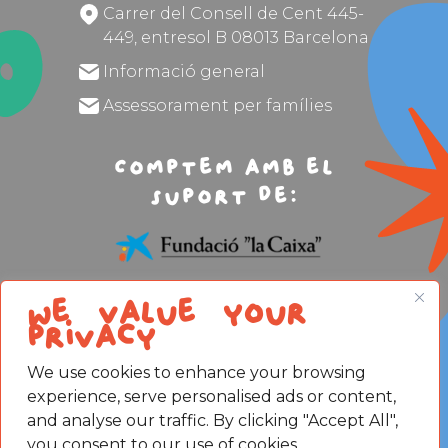
Carrer del Consell de Cent 445-
449, entresol B 08013 Barcelona
Informació general
Assessorament per famílies
Comptem amb el
suport de:
We value your
privacy
We use cookies to enhance your browsing
Avís legal
experience, serve personalised ads or content,
Política de privacitat
Política de Cookies
and analyse our traffic. By clicking "Accept All",
you consent to our use of cookies.