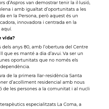
s d’Aspros van demostrar tenir la il·lusió,
plena i amb igualtat d’oportunitats a les
trada en la Persona, però aquest és un
ncadora, innovadora i centrada en la
 aquí.
e vida?
is dels anys 80, amb l’obertura del Centre
ll que es manté a dia d’avui. Va ser un
s; unes oportunitats que no només els
independència.
ra de la primera llar-residència Santa
ioner d’acolliment residencial amb nous
de les persones a la comunitat i al nucli
oterapèutics especialitzats La Coma, a