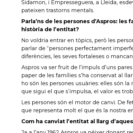
Sidamon, i Empresseguera, a Lleida, esdeve
pateixen trastorns mentals.
Parla’ns de les persones d’Aspros: les f
història de l’entitat?
No voldria entrar en tòpics, però les perso
parlar de “persones perfectament imperfec
diferències, les seves fortaleses o mancan
Aspros va ser fruit de l’impuls d’uns pares 
paper de les famílies s’ha conservat al ll
ho són les persones usuàries: elles són la 
que sigui el que s’impulsa, el valor es tr
Les persones són el motor de canvi. De fe
que representa molt el que és la nostra en
Com ha canviat l’entitat al llarg d’aque
Ja a l’any 1962 Aspros va néixer donant re