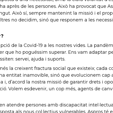
at ha après de les persones. Això ha provocat que 
gut. Això sí, sempre mantenint la missió i el propòsi
saltres no decidim, sinó que responem a les necess
r?
pció de la Covid-19 a les nostres vides. La pandèmi
er que ho poguéssim superar. Ens vam adaptar per 
iten: servei, ajuda i suports.
més la creixent fractura social que existeix; cada 
una entitat inamovible, sinó que evolucionem cap a
a i, d’acord la nostra missió de garantir drets i o
ció. Volem esdevenir, un cop més, agents de canvi
at en atendre persones amb discapacitat intel·lect
posta als nous col·lectius vulnerables. Aspros té e