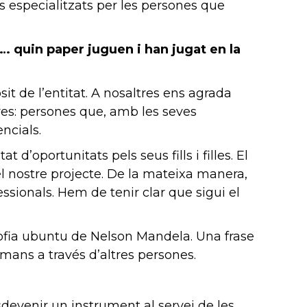
s especialitzats per les persones que
s… quin paper juguen i han jugat en la
it de l’entitat. A nosaltres ens agrada
res: persones que, amb les seves
ncials.
d’oportunitats pels seus fills i filles. El
el nostre projecte. De la mateixa manera,
essionals. Hem de tenir clar que sigui el
osofia ubuntu de Nelson Mandela. Una frase
mans a través d’altres persones.
sdevenir un instrument al servei de les