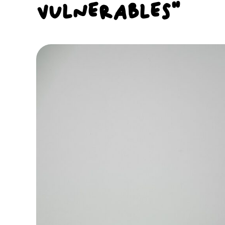
VULNERABLES”