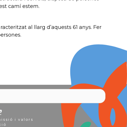
est camí estem.
acteritzat al llarg d’aquests 61 anys. Fer
persones.
?
issió i valors
ció