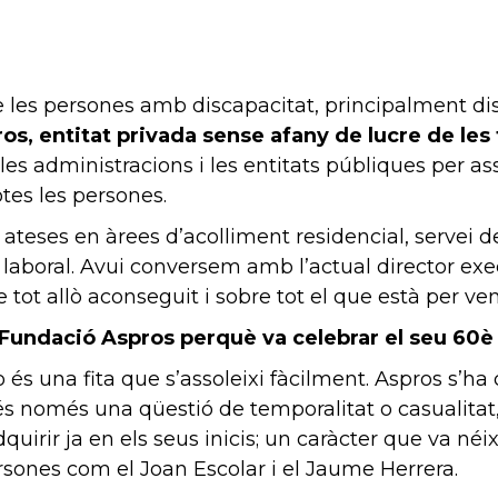
de les persones amb discapacitat, principalment dis
s, entitat privada sense afany de lucre de les 
les administracions i les entitats públiques per asso
otes les persones.
teses en àrees d’acolliment residencial, servei d
ó laboral. Avui conversem amb l’actual director execu
ot allò aconseguit i sobre tot el que està per ven
a Fundació Aspros perquè va celebrar el seu 60è 
o és una fita que s’assoleixi fàcilment. Aspros s’ha
és només una qüestió de temporalitat o casualitat, s
uirir ja en els seus inicis; un caràcter que va néi
ersones com el Joan Escolar i el Jaume Herrera.