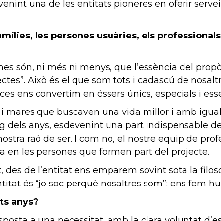
nint una de les entitats pioneres en oferir servei
amílies, les persones usuàries, els professional
nes són, ni més ni menys, que l’essència del propòs
tes”. Això és el que som tots i cadascú de nosalt
ces ens convertim en éssers únics, especials i esse
i mares que buscaven una vida millor i amb igualtat 
arg dels anys, esdevenint una part indispensable d
nostra raó de ser. I com no, el nostre equip de prof
oba en les persones que formen part del projecte.
t, des de l’entitat ens emparem sovint sota la fil
titat és “jo soc perquè nosaltres som”: ens fem hu
sts anys?
sposta a una necessitat, amb la clara voluntat d’e