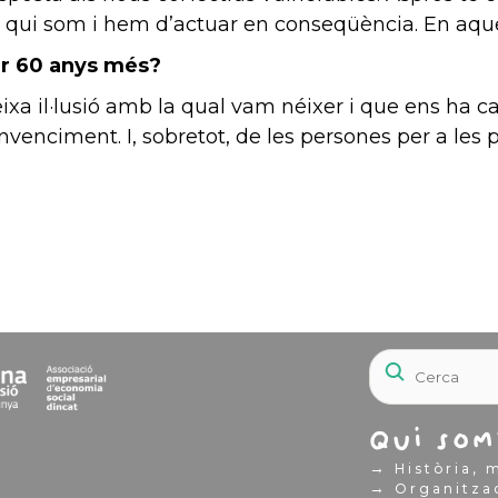
m qui som i hem d’actuar en conseqüència. En aqu
ir 60 anys més?
xa il·lusió amb la qual vam néixer i que ens ha car
onvenciment. I, sobretot, de les persones per a les 
Qui som
→
Història, m
→
Organitza