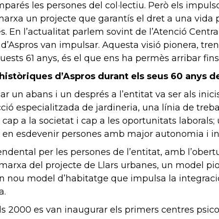
arés les persones del col·lectiu. Però els impulsor
 marxa un projecte que garantís el dret a una vida 
ies. En l’actualitat parlem sovint de l’Atenció Cen
 d’Aspros van impulsar. Aquesta visió pionera, tre
ests 61 anys, és el que ens ha permès arribar fins
històriques d’Aspros durant els seus 60 anys d
r un abans i un després a l’entitat va ser als inic
ió especialitzada de jardineria, una línia de treba
 cap a la societat i cap a les oportunitats laboral
sinó en esdevenir persones amb major autonomia i 
ental per les persones de l’entitat, amb l’obertu
en marxa del projecte de Llars urbanes, un model p
 nou model d’habitatge que impulsa la integració 
a.
els 2000 es van inaugurar els primers centres psic