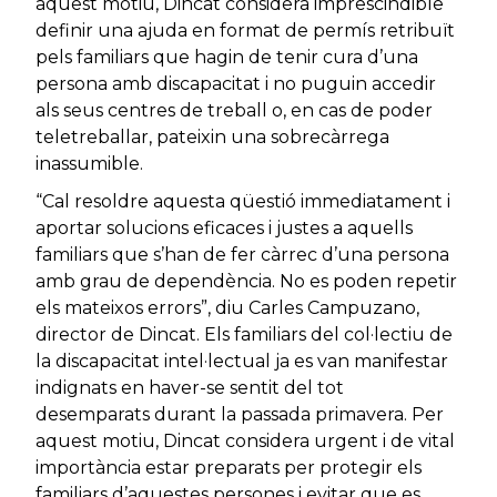
aquest motiu, Dincat considera imprescindible
definir una ajuda en format de permís retribuït
pels familiars que hagin de tenir cura d’una
persona amb discapacitat i no puguin accedir
als seus centres de treball o, en cas de poder
teletreballar, pateixin una sobrecàrrega
inassumible.
“Cal resoldre aquesta qüestió immediatament i
aportar solucions eficaces i justes a aquells
familiars que s’han de fer càrrec d’una persona
amb grau de dependència. No es poden repetir
els mateixos errors”, diu Carles Campuzano,
director de Dincat. Els familiars del col·lectiu de
la discapacitat intel·lectual ja es van manifestar
indignats en haver-se sentit del tot
desemparats durant la passada primavera. Per
aquest motiu, Dincat considera urgent i de vital
importància estar preparats per protegir els
familiars d’aquestes persones i evitar que es