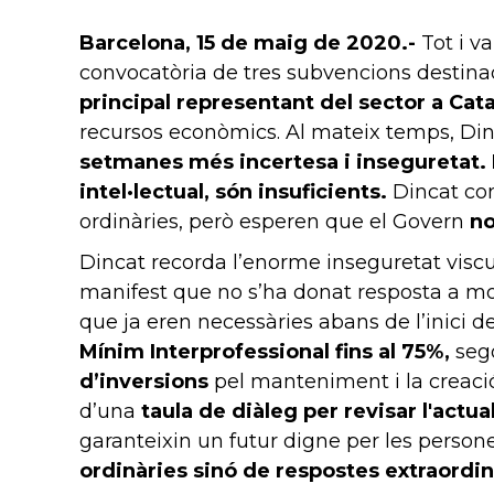
Barcelona, 15 de maig de 2020.-
Tot i v
convocatòria de tres subvencions destinad
principal representant del sector a Cat
recursos econòmics. Al mateix temps, Di
setmanes més incertesa i inseguretat. D
intel·lectual, són insuficients.
Dincat con
ordinàries, però esperen que el Govern
no
Dincat recorda l’enorme inseguretat viscu
manifest que no s’ha donat resposta a mol
que ja eren necessàries abans de l’inici 
Mínim Interprofessional fins al 75%,
sego
d’inversions
pel manteniment i la creació
d’una
taula de diàleg per revisar l'actua
garanteixin un futur digne per les person
ordinàries sinó de respostes extraordinàr