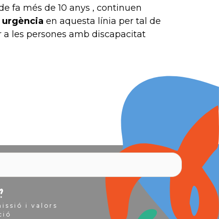
 de fa més de 10 anys , continuen
b urgència
en aquesta línia per tal de
r a les persones amb discapacitat
?
issió i valors
ció