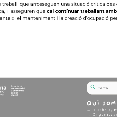
 treball, que arrosseguen una situació crítica des
ica, i asseguren que
cal continuar treballant am
nteixi el manteniment i la creació d’ocupació pe
Qui som
→
Història, m
→
Organitza