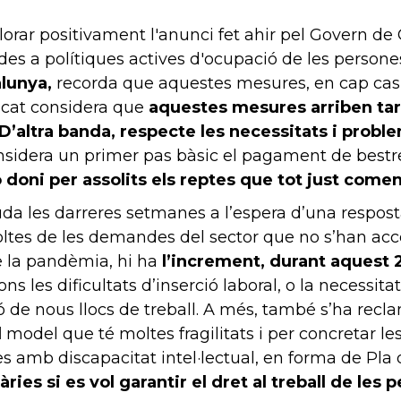
alorar positivament l'anunci fet ahir pel Govern de
es a polítiques actives d'ocupació de les persones
alunya,
recorda que aquestes mesures, en cap cas,
ncat considera que
aquestes mesures arriben tar
’altra banda, respecte les necessitats i proble
sidera un primer pas bàsic el pagament de bestret
 doni per assolits els reptes que tot just comen
da les darreres setmanes a l’espera d’una resposta 
tes de les demandes del sector que no s’han accep
de la pandèmia, hi ha
l’increment, durant aquest 
ns les dificultats d’inserció laboral, o la necessit
 de nous llocs de treball. A més, també s’ha recl
l
model que té moltes fragilitats i per concretar 
es amb discapacitat intel·lectual, en forma de Pla
ies si es vol garantir el dret al treball de les 