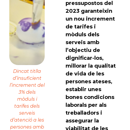
pressupostos del
2023 garanteixin
un nou increment
de tarifes i
mòduls dels
serveis amb
l’objectiu de
dignificar-los,
millorar la qualitat
Dincat titlla
de vida de les
d’insuficient
persones ateses,
l’increment del
establir unes
3% dels
bones condicions
mòduls i
laborals per als
tarifes dels
treballadors i
serveis
d’atenció a les
assegurar la
persones amb
viabilitat de les