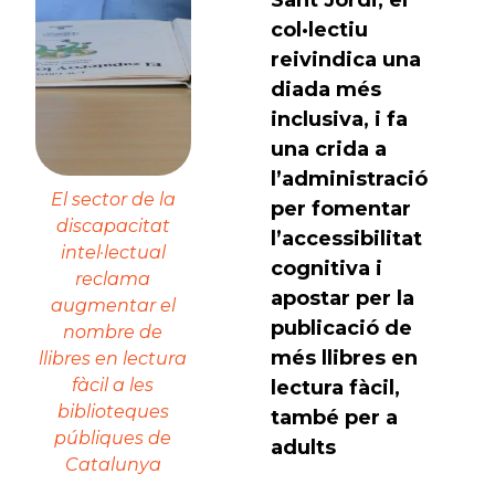
Sant Jordi, el
col·lectiu
reivindica una
diada més
inclusiva, i fa
una crida a
l’administració
El sector de la
per fomentar
discapacitat
l’accessibilitat
intel·lectual
cognitiva i
reclama
apostar per la
augmentar el
publicació de
nombre de
més llibres en
llibres en lectura
fàcil a les
lectura fàcil,
biblioteques
també per a
públiques de
adults
Catalunya