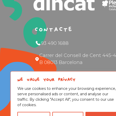
Contacte
93 490 1688
Carrer del Consell de Cent 445-4
B 08013 Barcelona
Informació general
We value your privacy
Assessorament per famílies
We use cookies to enhance your browsing experience,
serve personalised ads or content, and analyse our
traffic. By clicking "Accept All", you consent to our use
of cookies.
Comptem amb el supo