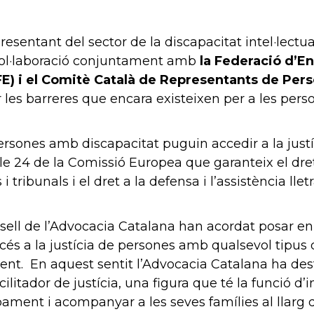
resentant del sector de la discapacitat intel·lectua
col·laboració conjuntament amb
la
Federació d’En
FE) i el Comitè Català de Representants de Pe
ar les barreres que encara existeixen per a les per
ersones amb discapacitat puguin accedir a la justí
cle 24 de la Comissió Europea que garanteix el dr
s i tribunals i el dret a la defensa i l’assistència 
Consell de l’Advocacia Catalana han acordat posar
cés a la justícia de persones amb qualsevol tipus de 
ent. En aquest sentit l’Advocacia Catalana ha dest
ilitador de justícia, una figura que té la funció d
ament i acompanyar a les seves famílies al llarg de