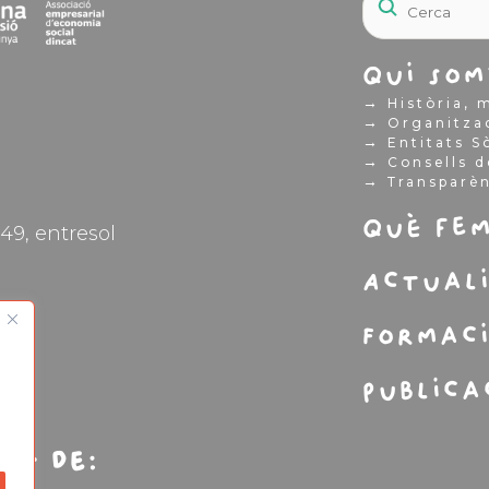
Qui som
→
Història, m
→
Organitza
→
Entitats S
→
Consells d
→
Transparè
Què fe
49, entresol
Actual
Formac
Publica
rt de: