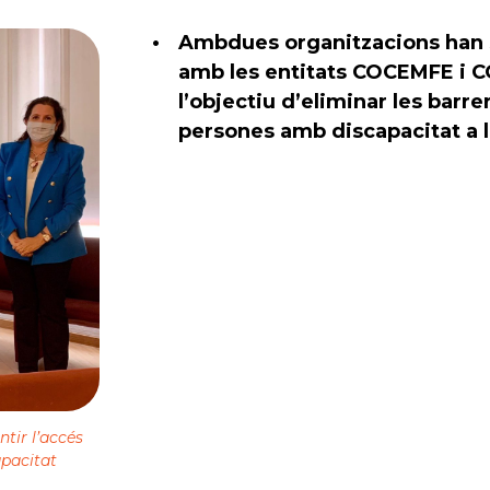
Ambdues organitzacions han 
amb les entitats COCEMFE i C
l’objectiu d’eliminar les barr
persones amb discapacitat a l’
tir l’accés
apacitat