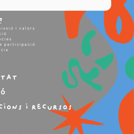
?
issió i valors
ció
òcies
e participació
ncia
m
itat
ió
cions i recursos