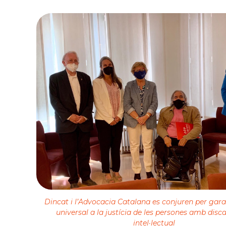
Dincat i l’Advocacia Catalana es conjuren per garan
universal a la justícia de les persones amb disc
intel·lectual