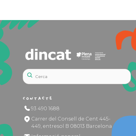
Contacte
93 490 1688
Carrer del Consell de Cent 445-
449, entresol B 08013 Barcelona