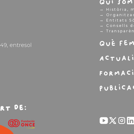
Qui som
→
Història, m
→
Organitza
→
Entitats S
→
Consells d
→
Transparè
Què fe
49, entresol
Actual
Formac
Publica
rt de: