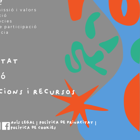
?
issió i valors
ció
òcies
e participació
ncia
m
itat
ió
cions i recursos
Avís legal
Política de privacitat
Política de Cookies