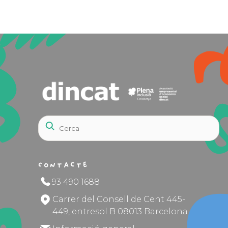
Contacte
93 490 1688
Carrer del Consell de Cent 445-
449, entresol B 08013 Barcelona