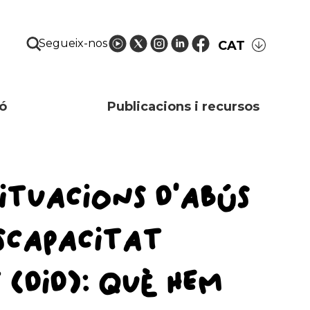
Segueix-nos
CAT
ó
Publicacions i recursos
SITUACIONS D’ABÚS
SCAPACITAT
(DID): QUÈ HEM