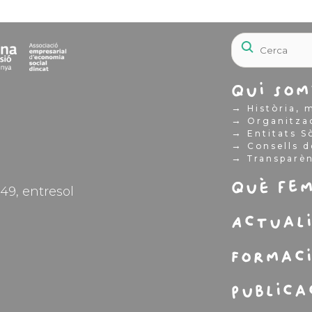
Qui som
→
Història, m
→
Organitza
→
Entitats S
→
Consells d
→
Transparè
Què fe
49, entresol
Actual
Formac
Publica