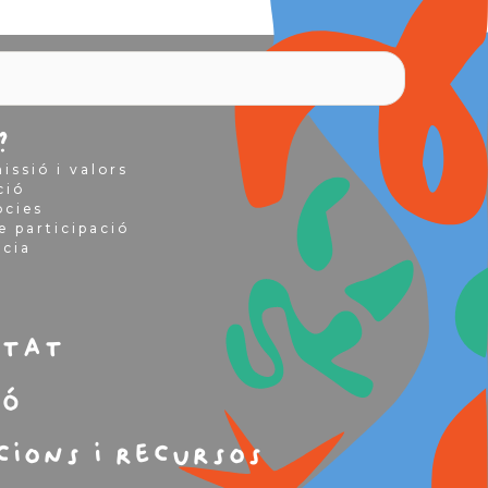
?
issió i valors
ció
òcies
e participació
ncia
m
itat
ió
cions i recursos