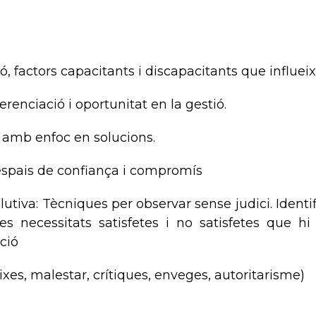
ó, factors capacitants i discapacitants que influeixe
ferenciació i oportunitat en la gestió.
 amb enfoc en solucions.
’espais de confiança i compromís
utiva: Tècniques per observar sense judici. Identi
les necessitats satisfetes i no satisfetes que h
ació
ixes, malestar, crítiques, enveges, autoritarisme)