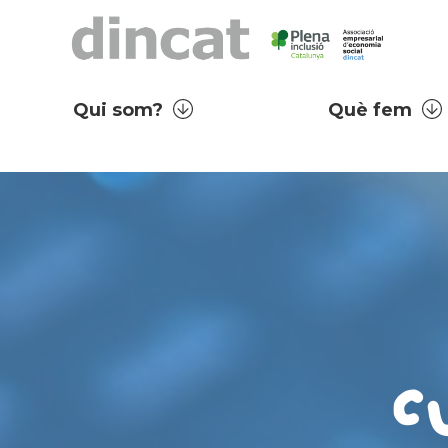
Qui som?
Què fem
C