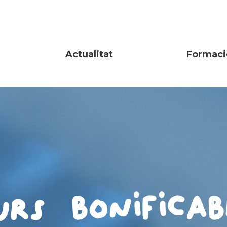
Actualitat
Formaci
urs bonificab