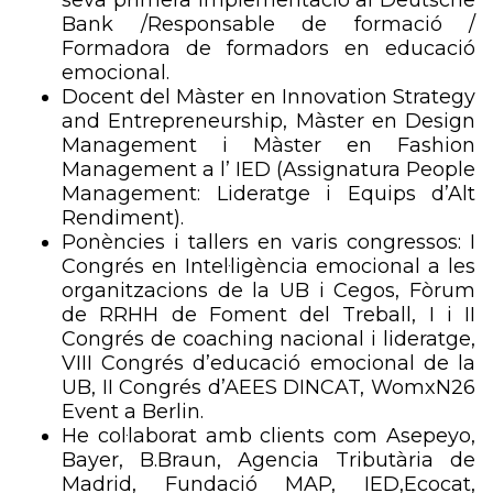
seva primera implementació al Deutsche
Bank /Responsable de formació /
Formadora de formadors en educació
emocional.
Docent del Màster en Innovation Strategy
and Entrepreneurship, Màster en Design
Management i Màster en Fashion
Management a l’ IED (Assignatura People
Management: Lideratge i Equips d’Alt
Rendiment).
Ponències i tallers en varis congressos: I
Congrés en Intel·ligència emocional a les
organitzacions de la UB i Cegos, Fòrum
de RRHH de Foment del Treball, I i II
Congrés de coaching nacional i lideratge,
VIII Congrés d’educació emocional de la
UB, II Congrés d’AEES DINCAT, WomxN26
Event a Berlin.
He col·laborat amb clients com Asepeyo,
Bayer, B.Braun, Agencia Tributària de
Madrid, Fundació MAP, IED,Ecocat,