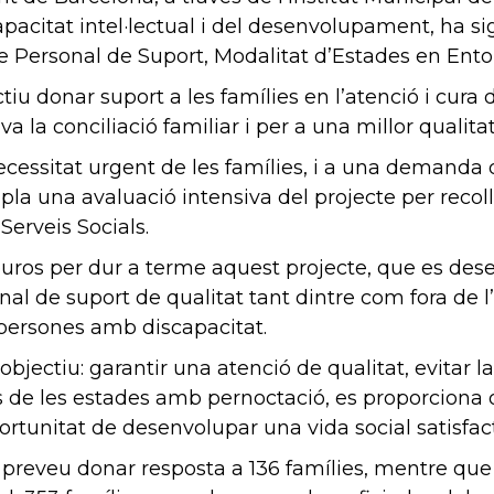
apacitat intel·lectual i del desenvolupament, ha s
 de Personal de Suport, Modalitat d’Estades en Ent
tiu donar suport a les famílies en l’atenció i cura
a la conciliació familiar i per a una millor qualitat
essitat urgent de les famílies, i a una demanda de
pla una avaluació intensiva del projecte per reco
Serveis Socials.
euros per dur a terme aquest projecte, que es de
l de suport de qualitat tant dintre com fora de l’hab
 persones amb discapacitat.
ectiu: garantir una atenció de qualitat, evitar la 
vés de les estades amb pernoctació, es proporciona o
portunitat de desenvolupar una vida social satisfact
 preveu donar resposta a 136 famílies, mentre que