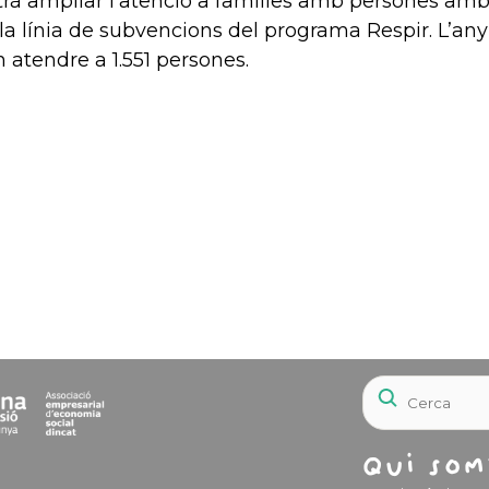
trà ampliar l’atenció a famílies amb persones am
la línia de subvencions del programa Respir. L’any
n atendre a 1.551 persones.
Qui som