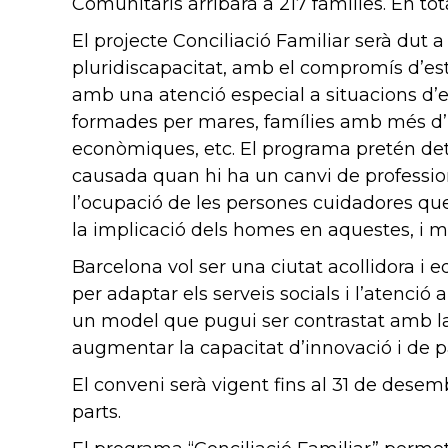
Comunitaris arribarà a 217 famílies. En to
El projecte Conciliació Familiar serà dut 
pluridiscapacitat, amb el compromís d’est
amb una atenció especial a situacions d’e
formades per mares, famílies amb més d’u
econòmiques, etc. El programa pretén det
causada quan hi ha un canvi de professiona
l’ocupació de les persones cuidadores que
la implicació dels homes en aquestes, i mi
Barcelona vol ser una ciutat acollidora i e
per adaptar els serveis socials i l’atenció 
un model que pugui ser contrastat amb la r
augmentar la capacitat d’innovació i de pa
El conveni serà vigent fins al 31 de dese
parts.