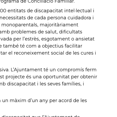
programa de Conciliació Familiar.
0 entitats de discapacitat intel·lectual i
s necessitats de cada persona cuidadora i
ies monoparentals, majoritàriament
amb problemes de salut, dificultats
vada per l’estrès, esgotament o ansietat
e també té com a objectius facilitar
ar el reconeixement social de les cures i
nclusiva. L’Ajuntament té un compromís ferm
uest projecte és una oportunitat per obtenir
 discapacitat i les seves famílies, i
s a un màxim d’un any per acord de les