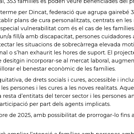
tal, 353 famílies es poden veure beneficiades del 
a terme per Dincat, federació que agrupa gairebé 30
ablir plans de cura personalitzats, centrats en le
special vulnerabilitat com és el cas de les famíl
n/a fill/a amb discapacitat, persones cuidadores 
ectar les situacions de sobrecàrrega elevada moti
l o s’han exhaurit les hores de suport. El project
 desitgin incorporar-se al mercat laboral, augment
llorar el benestar econòmic de les famílies.
quitativa, de drets socials i cures, accessible i i
a les persones i les cures a les noves realitats. Aq
esta d’entitats del tercer sector i les persones amb
rticipació per part dels agents implicats.
mbre de 2025, amb possibilitat de prorrogar-lo fin