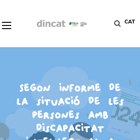
CAT
Segon informe de
la situació de les
persones amb
discapacitat