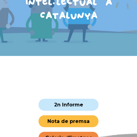
intel·lectual a
Catalunya
2n Informe
Nota de premsa