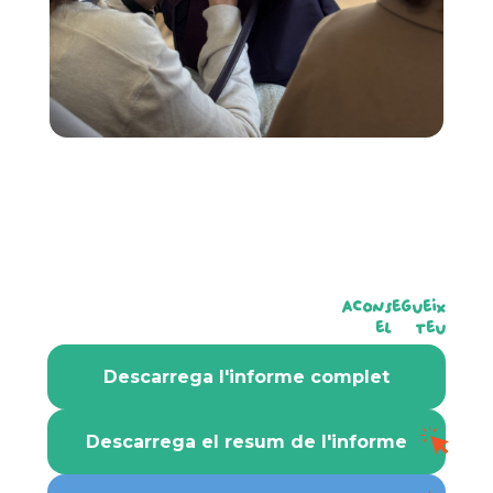
a
c
o
n
s
e
g
u
e
i
x
e
l
t
e
u
e
x
e
Descarrega l'informe complet
Descarrega el resum de l'informe