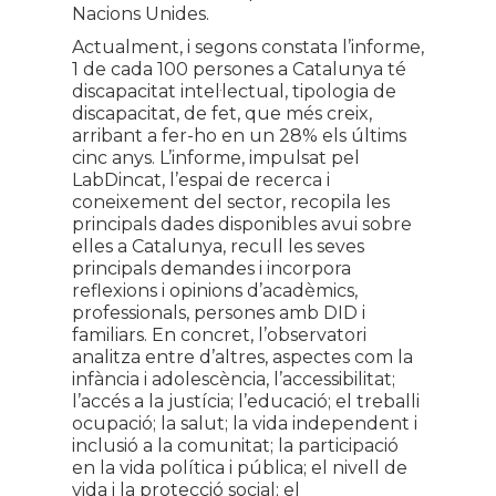
Nacions Unides.
Actualment, i segons constata l’informe,
1 de cada 100 persones a Catalunya té
discapacitat intel·lectual, tipologia de
discapacitat, de fet, que més creix,
arribant a fer-ho en un 28% els últims
cinc anys. L’informe, impulsat pel
LabDincat, l’espai de recerca i
coneixement del sector, recopila les
principals dades disponibles avui sobre
elles a Catalunya, recull les seves
principals demandes i incorpora
reflexions i opinions d’acadèmics,
professionals, persones amb DID i
familiars. En concret, l’observatori
analitza entre d’altres, aspectes com la
infància i adolescència, l’accessibilitat;
l’accés a la justícia; l’educació; el treballi
ocupació; la salut; la vida independent i
inclusió a la comunitat; la participació
en la vida política i pública; el nivell de
vida i la protecció social; el